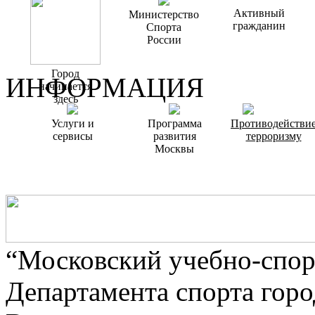
Активный
Министерство
гражданин
Спорта
России
Город
ИНФОРМАЦИЯ
начинается
здесь
Услуги и
Программа
Противодействи
сервисы
развития
терроризму
Москвы
“Московский учебно-спор
Департамента спорта гор