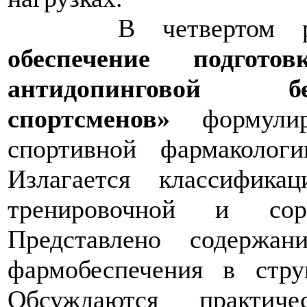
В четвертом ра
обеспечение подгото
антидопинговой бе
спортсменов»
формулир
спортивной фармакологи
Излагается классифика
тренировочной и соре
Представлено содержа
фармобеспечения в стру
Обсуждаются практиче