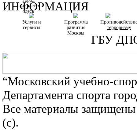
Город
ИНФОРМАЦИЯ
начинается
здесь
Услуги и
Программа
Противодействи
сервисы
развития
терроризму
Москвы
ГБУ ДП
“Московский учебно-спор
Департамента спорта гор
Все материалы защищены 
(c).