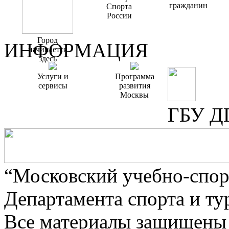
гражданин
Спорта
России
Город
ИНФОРМАЦИЯ
начинается
здесь
Услуги и
Программа
сервисы
развития
Москвы
ГБУ Д
“Московский учебно-спор
Департамента спорта и ту
Все материалы защищены 