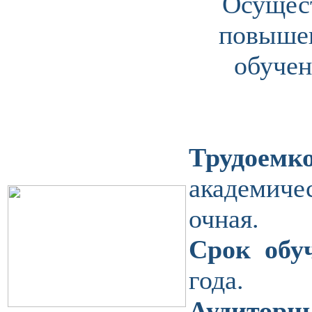
Осущест
повышен
обучен
Трудоем
академиче
очная.
Срок обу
года.
Аудиторн