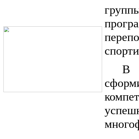
групп
прогр
переп
спорти
В 
сформ
комп
успе
многоф