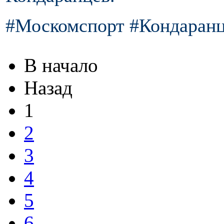
#Москомспорт #Кондаранц
В начало
Назад
1
2
3
4
5
6