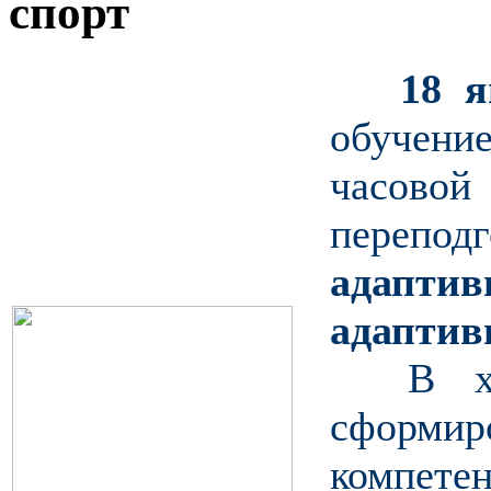
спорт
18 я
обучени
часовой
перепод
адаптив
адаптив
В ходе
сформи
компе